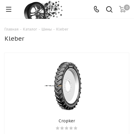
0
Главная
-
Каталог
-
Шины
-
Kleber
Kleber
Cropker