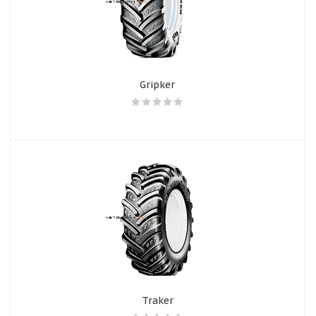
Gripker
Traker