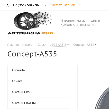
+7 (953) 501-70-00
Заказать звонок
Интернет-магазин шин и
дисков АВТОШИНА.РУС
Главная
-
Каталог
-
Диски
-
LEGE ARTIS
-
Concept-A535
Concept-A535
Accuride
Advanti
ADVANTI DST
ADVANTI RACING