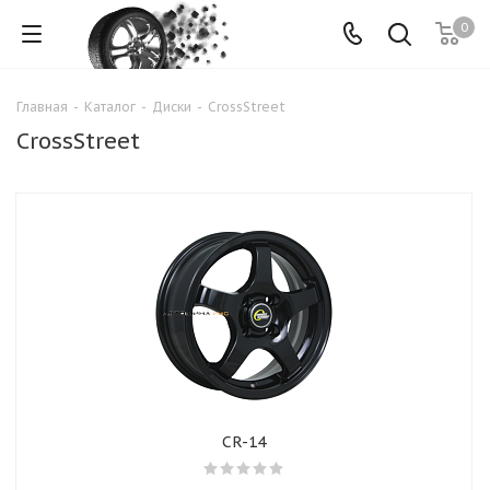
0
Главная
-
Каталог
-
Диски
-
CrossStreet
CrossStreet
CR-14