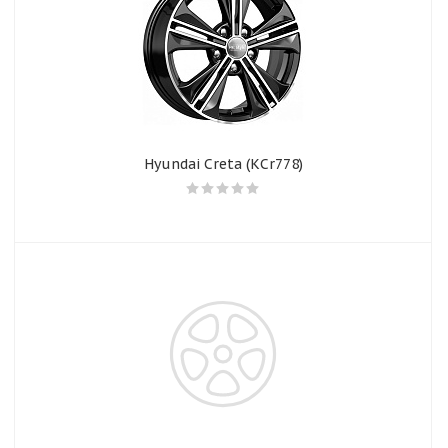
Hyundai Creta (КСr778)