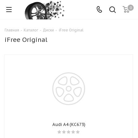
0
Главная
-
Каталог
-
Диски
-
iFree Original
iFree Original
Audi A4 (КС673)