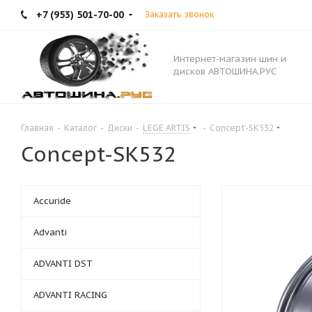
+7 (953) 501-70-00
Заказать звонок
Интернет-магазин шин и
дисков АВТОШИНА.РУС
Главная
-
Каталог
-
Диски
-
LEGE ARTIS
-
Concept-SK532
Concept-SK532
Accuride
Advanti
ADVANTI DST
ADVANTI RACING