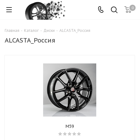
0
Главная
-
Каталог
-
Диски
-
ALCASTA_Россия
ALCASTA_Россия
M59