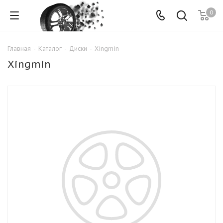
0
Главная
-
Каталог
-
Диски
-
Xingmin
Xingmin