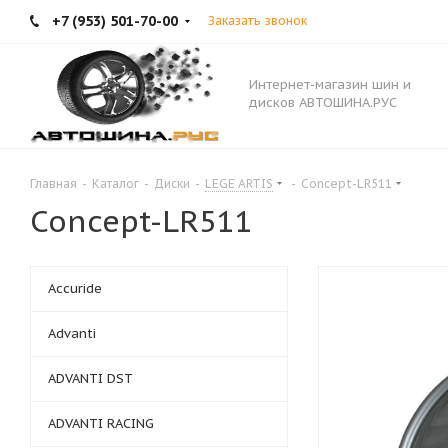
+7 (953) 501-70-00
Заказать звонок
Интернет-магазин шин и
дисков АВТОШИНА.РУС
Главная
-
Каталог
-
Диски
-
LEGE ARTIS
-
Concept-LR511
Concept-LR511
Accuride
Advanti
ADVANTI DST
ADVANTI RACING