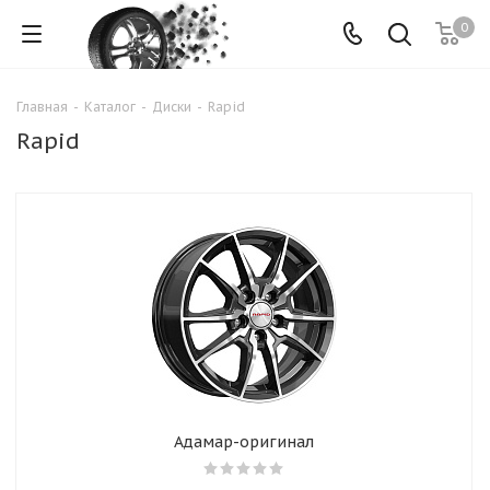
0
Главная
-
Каталог
-
Диски
-
Rapid
Rapid
Адамар-оригинал