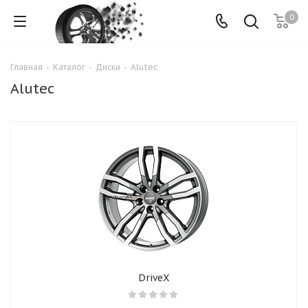
0
Главная
-
Каталог
-
Диски
-
Alutec
Alutec
DriveX