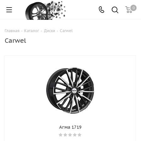
0
Главная
-
Каталог
-
Диски
-
Carwel
Carwel
Агма 1719