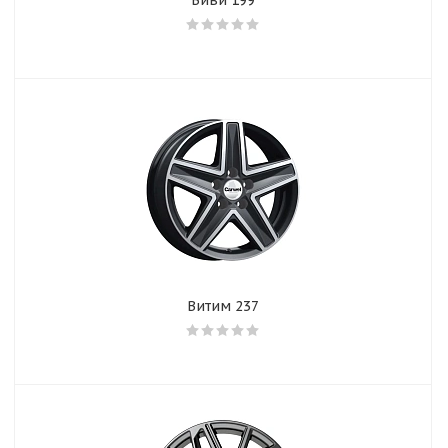
Виви 199
Витим 237