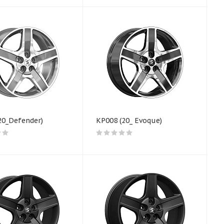
20_Defender)
КР008 (20_ Evoque)