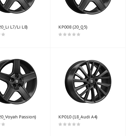
0_Li L7/Li L8)
КР008 (20_Q5)
20_Voyah Passion)
КР010 (18_Audi A4)