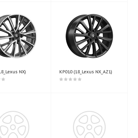
18_Lexus NX)
КР010 (18_Lexus NX_AZ1)