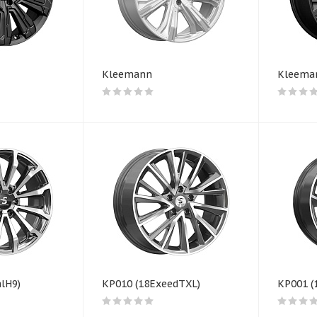
Kleemann
Kleeman
lH9)
КP010 (18ExeedTXL)
КР001 (