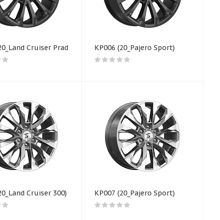
20_Land Cruiser Prado)
КР006 (20_Pajero Sport)
20_Land Cruiser 300)
КР007 (20_Pajero Sport)