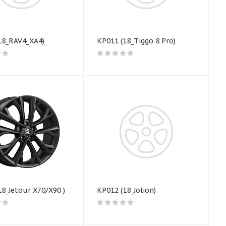
Р011 (18_RAV4_XA4)
КР011 (18_Tiggo 8 Pro)
18_Jetour X70/X90 )
КР012 (18_Jolion)