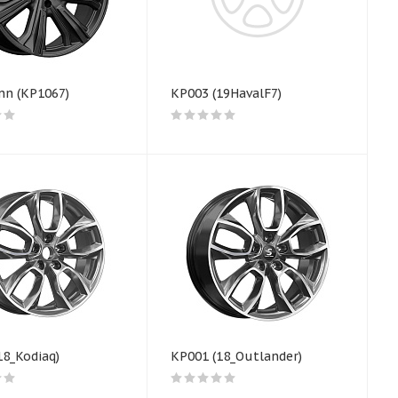
n (КР1067)
КP003 (19HavalF7)
18_Kodiaq)
КР001 (18_Outlander)