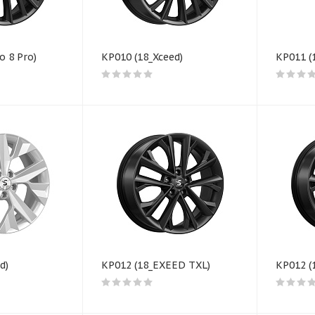
o 8 Pro)
КР010 (18_Xceed)
К
ed)
КР012 (18_EXEED TXL)
КР012 (