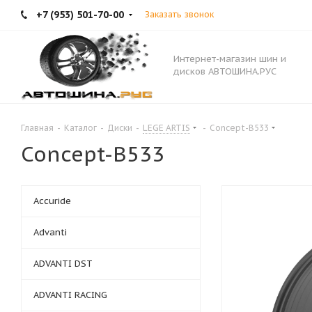
+7 (953) 501-70-00
Заказать звонок
Интернет-магазин шин и
дисков АВТОШИНА.РУС
Главная
-
Каталог
-
Диски
-
LEGE ARTIS
-
Concept-B533
Concept-B533
Accuride
Advanti
ADVANTI DST
ADVANTI RACING