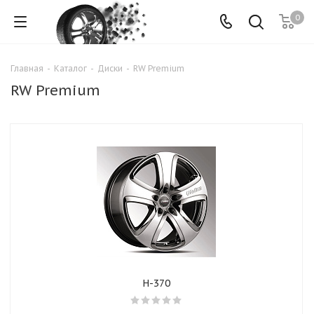
0
Главная
-
Каталог
-
Диски
-
RW Premium
RW Premium
Н-370