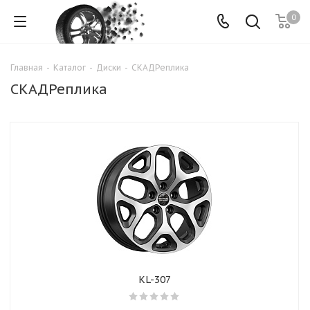
0
Главная
-
Каталог
-
Диски
-
СКАДРеплика
СКАДРеплика
KL-307