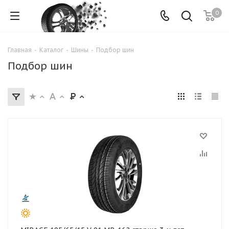
0
Главная
-
Каталог
-
Шины
-
Подбор шин
Подбор шин