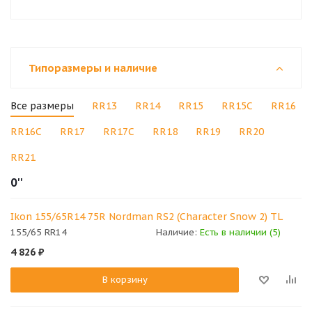
Типоразмеры и наличие
Все размеры
RR13
RR14
RR15
RR15C
RR16
RR16C
RR17
RR17C
RR18
RR19
RR20
RR21
0''
Ikon 155/65R14 75R Nordman RS2 (Character Snow 2) TL
155/65 RR14
Наличие:
Есть в наличии (5)
4 826
₽
В корзину