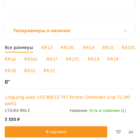
Типоразмеры и наличие
Все размеры
RR13
RR13C
RR14
RR15
RR15C
RR16
RR16C
RR17
RR17C
RR18
RR19
RR20
RR21
RR22
0''
LingLong Leao 155/80R13 79T Winter Defender Grip TL (90
шип.)
155/80 RR13
Наличие:
Есть в наличии (1)
3 530
₽
В корзину