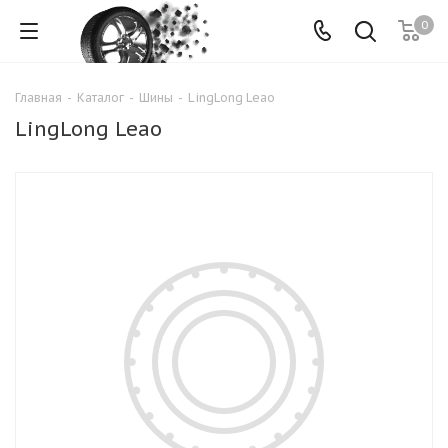
0
Главная
-
Каталог
-
Шины
-
LingLong Leao
LingLong Leao