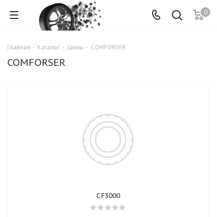
0
Главная
-
Каталог
-
Шины
-
COMFORSER
COMFORSER
CF3000