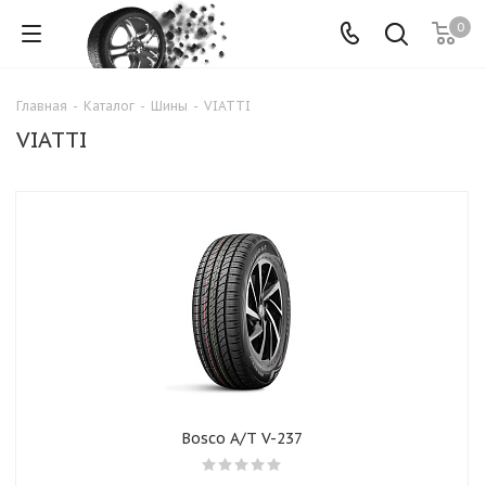
0
Главная
-
Каталог
-
Шины
-
VIATTI
VIATTI
Bosco A/T V-237