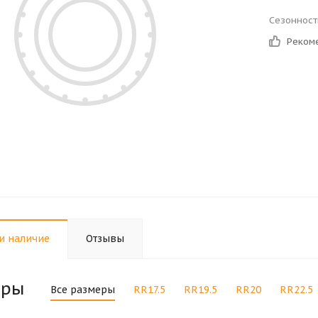
Сезонност
Реком
и наличие
Отзывы
еры
Все размеры
RR17.5
RR19.5
RR20
RR22.5