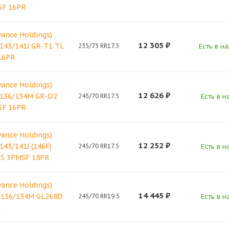
SF 16PR
vance Holdings)
12 305
₽
 143/141J GR-T1 TL
235/75 RR17.5
Есть в н
16PR
vance Holdings)
12 626
₽
 136/134M GR-D2
245/70 RR17.5
Есть в н
SF 16PR
vance Holdings)
12 252
₽
143/141J (146F)
245/70 RR17.5
Есть в н
+S 3PMSF 18PR
vance Holdings)
14 445
₽
 136/134M GL268D
245/70 RR19.5
Есть в н
R