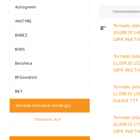
Autogreen
Наименован
AVATYRE
Tornado (Ad
0''
10,00R20 14
BAREZ
18PR ВЬЕТ
BARS
Tornado (Ad
11,00R20 15
Belshina
18PR ВЬЕТ
BFGoodrich
Tornado (Ad
BKT
12,00R20 158
GL682A TTF
Tornado (Advance Holdings)
Tornado (Ad
Показать все
16,00R20 17
18PR ВЬЕТ