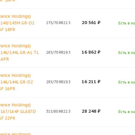
SF 16PR
vance Holdings)
20 561
₽
 148/145M GR-D2
275/70 RR22.5
Есть в н
SF 18PR
vance Holdings)
16 862
₽
 146/144L GR-A1 TL
285/70 RR19.5
Есть в н
16PR
vance Holdings)
16 211
₽
 146/144L GR-D2
285/70 RR19.5
Есть в н
SF 16PR
vance Holdings)
28 248
₽
 167/164F GL687D
315/80 RR22.5
Есть в н
SF 22PR
vance Holdings)