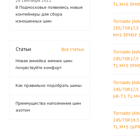
28 сентября 2012
TL M+S 3PM
В Подмосковье появились новые
контейнеры для сбора
изношенных шин
Tornado (Ad
235/75R17,5
M+S 3PMSF 
Статьи
Все статьи
Tornado (Ad
245/70R17,5
Новая линейка зимних шин:
TL M+S 3PM
почувствуйте комфорт
Tornado (Ad
Как правильно подобрать шины
245/70R17,5 
GR-T1 TL M
Преимущества наполнения шин
азотом
Tornado (Ad
245/70R19,5
TL M+S 16P