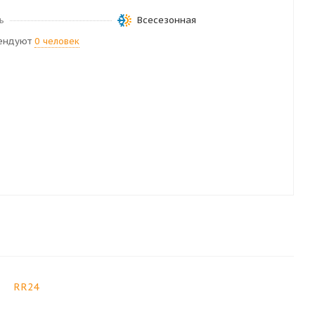
ь
Всесезонная
ендуют
0 человек
RR24