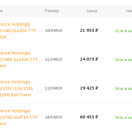
ие
Размер
Цена
На
vance Holdings)
21 935
₽
9/146J GL682A TTF
10/0 RR20
Есть в н
НАМ
vance Holdings)
24 075
₽
2/149K GL682A TTF
11/0 RR20
Есть в н
НАМ
vance Holdings)
29 425
₽
/155F (156/153J)
12/0 RR20
Есть в н
 22PR ВЬЕТНАМ
vance Holdings)
60 455
₽
3/170G GL073A TTF
16/0 RR20
Есть в н
НАМ