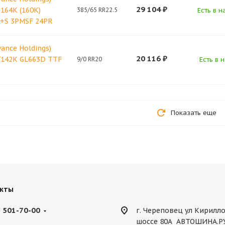
29 104
₽
 164K (160K)
385/65 RR22.5
Есть в н
M+S 3PMSF 24PR
vance Holdings)
20 116
₽
/142K GL663D TTF
9/0 RR20
Есть в 
Показать еще
кты
) 501-70-00
г. Череповец ул Кирилл
шоссе 80А АВТОШИНА.