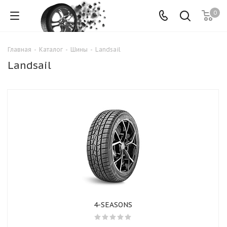
0
Главная
-
Каталог
-
Шины
-
Landsail
Landsail
4-SEASONS