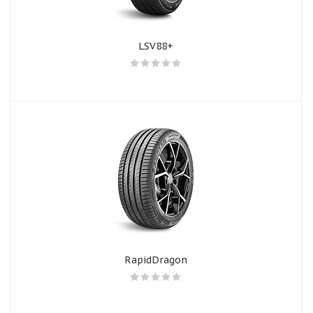
LSV88+
RapidDragon