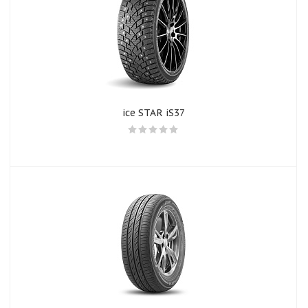
ice STAR iS37