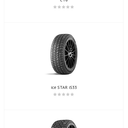
CT6
ice STAR iS33