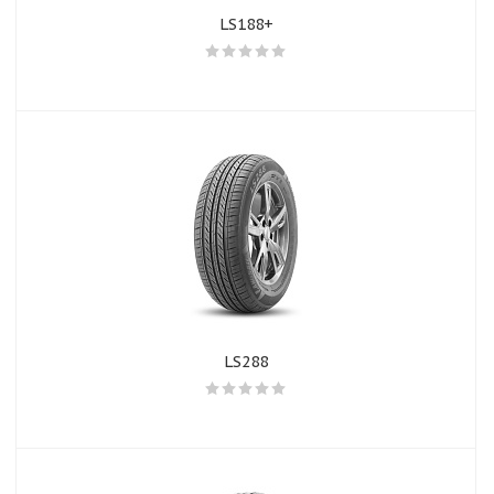
LS188+
LS288