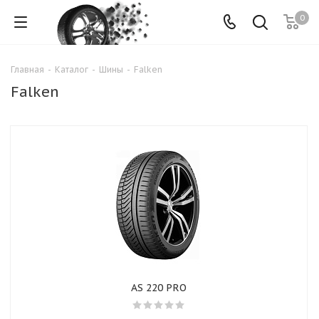
0
Главная
-
Каталог
-
Шины
-
Falken
Falken
AS 220 PRO