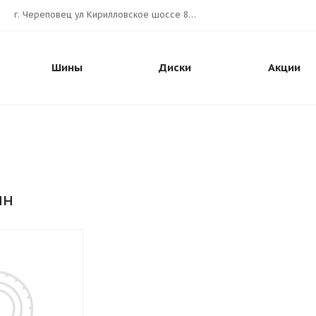
г. Череповец ул Кирилловское шоссе 80А АВТОШИНА.РУС
Шины
Диски
Акции
ин