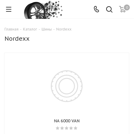
0
Главная
-
Каталог
-
Шины
-
Nordexx
Nordexx
NA 6000 VAN