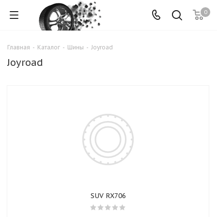
0
Главная
-
Каталог
-
Шины
-
Joyroad
Joyroad
SUV RX706