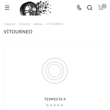
0
Главная
-
Каталог
-
Шины
-
VITOURNEO
VITOURNEO
TEMPESTA X