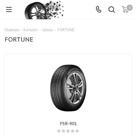
0
Главная
-
Каталог
-
Шины
-
FORTUNE
FORTUNE
FSR-901