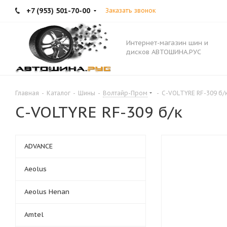
+7 (953) 501-70-00
Заказать звонок
Интернет-магазин шин и
дисков АВТОШИНА.РУС
Главная
-
Каталог
-
Шины
-
Волтайр-Пром
-
С-VOLTYRE RF-309 б/
С-VOLTYRE RF-309 б/к
ADVANCE
Aeolus
Aeolus Henan
Amtel