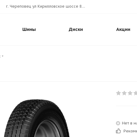
г. Череповец ул Кирилловское шоссе 80А АВТОШИНА.РУС
Шины
Диски
Акции
к
Нет в 
Реком