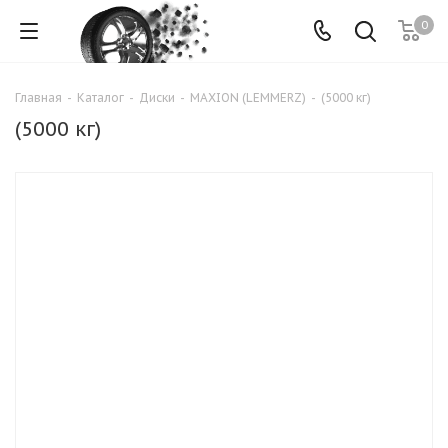
0
Главная
-
Каталог
-
Диски
-
MAXION (LEMMERZ)
-
(5000 кг)
(5000 кг)