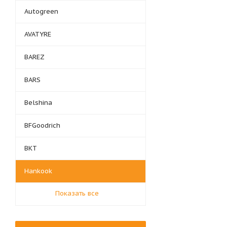
Autogreen
AVATYRE
BAREZ
BARS
Belshina
BFGoodrich
BKT
Hankook
Показать все