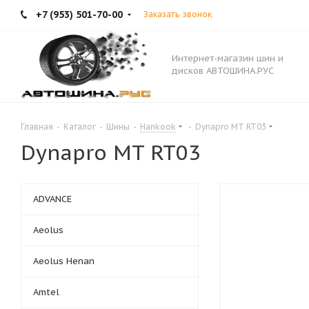
+7 (953) 501-70-00
Заказать звонок
Интернет-магазин шин и
дисков АВТОШИНА.РУС
Главная
-
Каталог
-
Шины
-
Hankook
-
Dynapro MT RT03
Dynapro MT RT03
ADVANCE
Aeolus
Aeolus Henan
Amtel