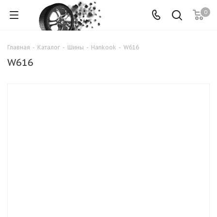
0
Главная
-
Каталог
-
Шины
-
Hankook
-
W616
W616