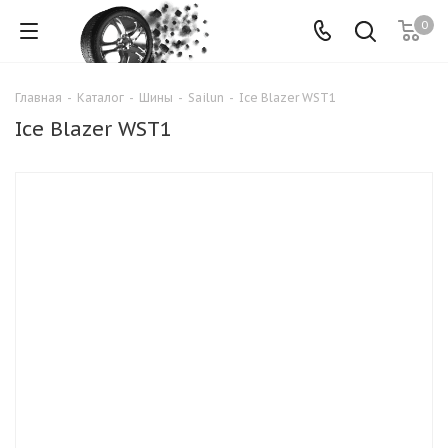
0
Главная
-
Каталог
-
Шины
-
Sailun
-
Ice Blazer WST1
Ice Blazer WST1