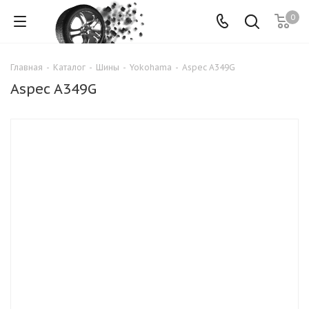
0
Главная
-
Каталог
-
Шины
-
Yokohama
-
Aspec A349G
Aspec A349G