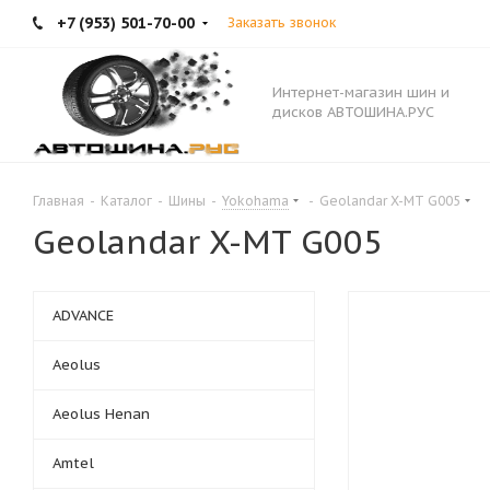
+7 (953) 501-70-00
Заказать звонок
Интернет-магазин шин и
дисков АВТОШИНА.РУС
Главная
-
Каталог
-
Шины
-
Yokohama
-
Geolandar X-MT G005
Geolandar X-MT G005
ADVANCE
Aeolus
Aeolus Henan
Amtel