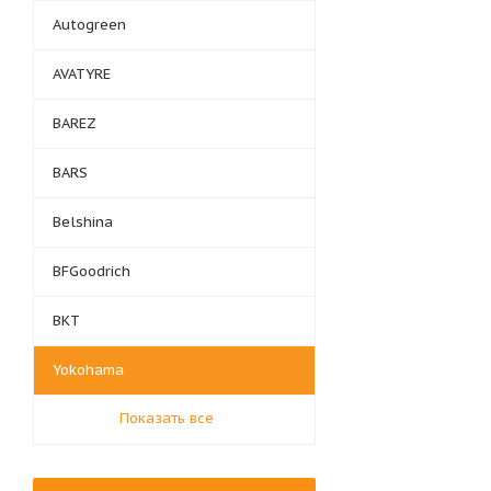
Autogreen
AVATYRE
BAREZ
BARS
Belshina
BFGoodrich
BKT
Yokohama
Показать все