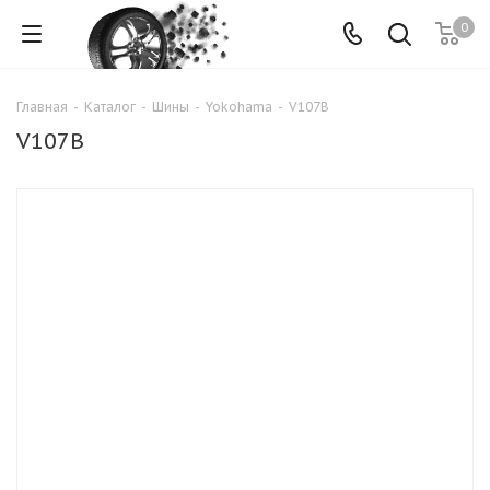
0
Главная
-
Каталог
-
Шины
-
Yokohama
-
V107B
V107B