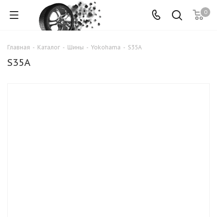
0
Главная
-
Каталог
-
Шины
-
Yokohama
-
S35A
S35A