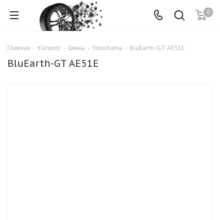
0
Главная
-
Каталог
-
Шины
-
Yokohama
-
BluEarth-GT AE51E
BluEarth-GT AE51E