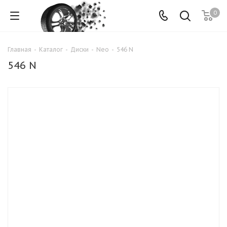
0
Главная
-
Каталог
-
Диски
-
Neo
-
546 N
546 N