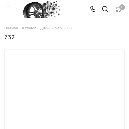
0
Главная
-
Каталог
-
Диски
-
Neo
-
732
732