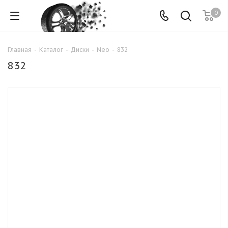
0
Главная
-
Каталог
-
Диски
-
Neo
-
832
832