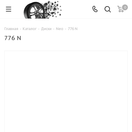
0
Главная
-
Каталог
-
Диски
-
Neo
-
776 N
776 N