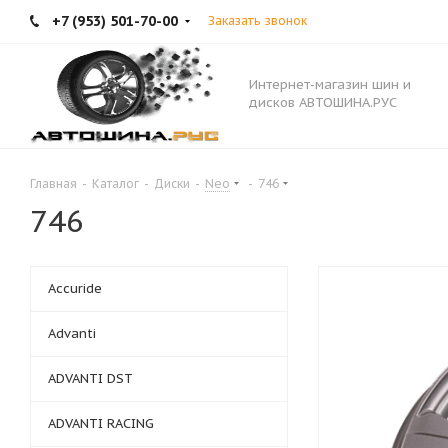
+7 (953) 501-70-00
Заказать звонок
Интернет-магазин шин и
дисков АВТОШИНА.РУС
Главная
-
Каталог
-
Диски
-
Neo
-
746
746
Accuride
Advanti
ADVANTI DST
ADVANTI RACING