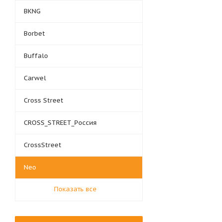
BKNG
Borbet
Buffalo
Carwel
Cross Street
CROSS_STREET_Россия
CrossStreet
Neo
Показать все