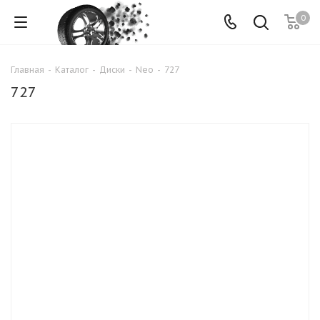
0
Главная
-
Каталог
-
Диски
-
Neo
-
727
727