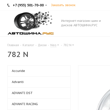
+7 (953) 501-70-00
Заказать звонок
Интернет-магазин шин и
дисков АВТОШИНА.РУС
Главная
-
Каталог
-
Диски
-
Neo
-
782 N
782 N
Accuride
Advanti
ADVANTI DST
ADVANTI RACING