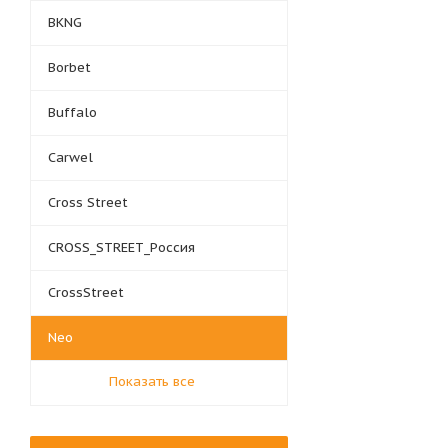
BKNG
Borbet
Buffalo
Carwel
Cross Street
CROSS_STREET_Россия
CrossStreet
Neo
Показать все