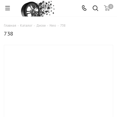
0
Главная
-
Каталог
-
Диски
-
Neo
-
738
738