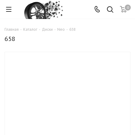
0
Главная
-
Каталог
-
Диски
-
Neo
-
658
658