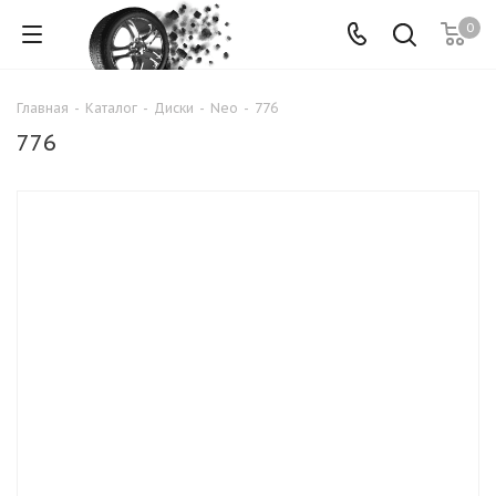
0
Главная
-
Каталог
-
Диски
-
Neo
-
776
776