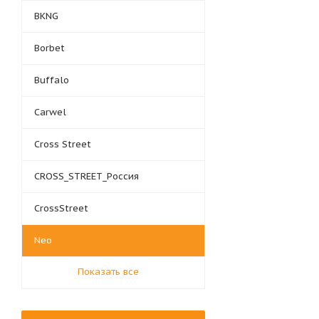
BKNG
Borbet
Buffalo
Carwel
Cross Street
CROSS_STREET_Россия
CrossStreet
Neo
Показать все