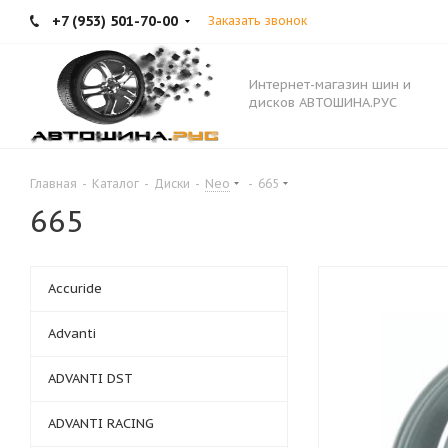
+7 (953) 501-70-00
Заказать звонок
Интернет-магазин шин и
дисков АВТОШИНА.РУС
Главная
-
Каталог
-
Диски
-
Neo
-
665
665
Accuride
Advanti
ADVANTI DST
ADVANTI RACING